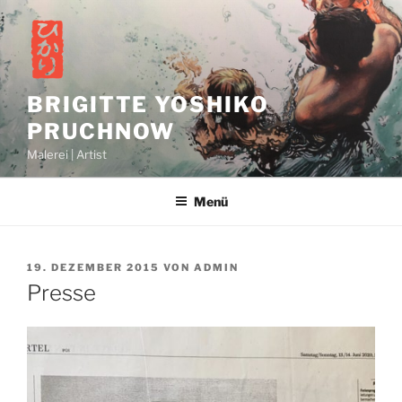
Zum
Inhalt
springen
BRIGITTE YOSHIKO
PRUCHNOW
Malerei | Artist
Menü
VERÖFFENTLICHT
19. DEZEMBER 2015
VON
ADMIN
AM
Presse