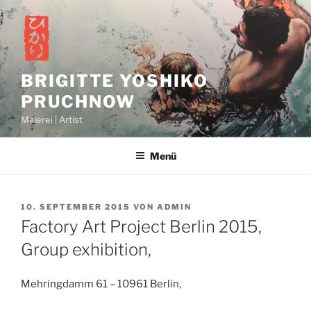
Zum
Inhalt
springen
BRIGITTE YOSHIKO
PRUCHNOW
Malerei | Artist
Menü
VERÖFFENTLICHT
10. SEPTEMBER 2015
VON
ADMIN
AM
Factory Art Project Berlin 2015,
Group exhibition,
Mehringdamm 61 – 10961 Berlin,