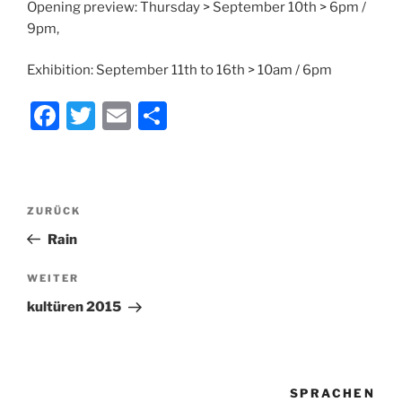
Opening preview: Thursday > September 10th > 6pm /
9pm,
Exhibition: September 11th to 16th > 10am / 6pm
F
T
E
T
a
w
m
ei
c
itt
ai
le
e
er
l
n
Beitragsnavigation
Vorheriger
ZURÜCK
b
Beitrag
Rain
o
o
Nächster
WEITER
Beitrag
k
kultüren 2015
SPRACHEN