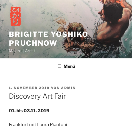
Zum
Inhalt
springen
BRIGITTE YOSHIKO
PRUCHNOW
Malerei | Artist
Menü
VERÖFFENTLICHT
1. NOVEMBER 2019
VON
ADMIN
AM
Discovery Art Fair
01. bis 03.11. 2019
Frankfurt mit Laura Piantoni