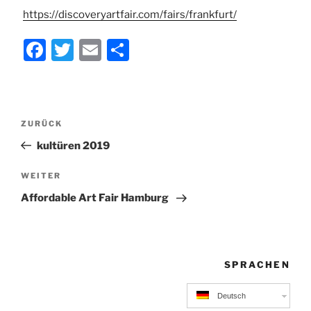
https://discoveryartfair.com/fairs/frankfurt/
F
T
E
T
a
w
m
ei
c
itt
ai
le
e
er
l
n
Beitragsnavigation
Vorheriger
ZURÜCK
b
Beitrag
kultüren 2019
o
o
Nächster
WEITER
Beitrag
k
Affordable Art Fair Hamburg
SPRACHEN
Deutsch