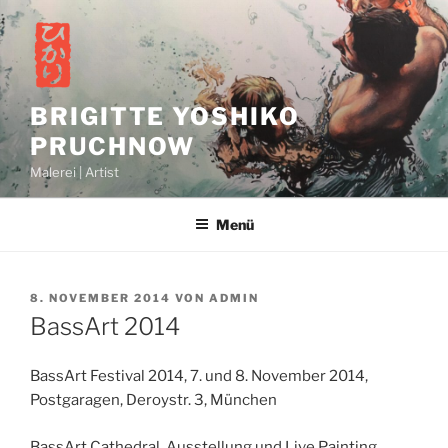
Zum
Inhalt
springen
BRIGITTE YOSHIKO
PRUCHNOW
Malerei | Artist
Menü
VERÖFFENTLICHT
8. NOVEMBER 2014
VON
ADMIN
AM
BassArt 2014
BassArt Festival 2014, 7. und 8. November 2014,
Postgaragen, Deroystr. 3, München
BassArt Cathedral, Ausstellung und Live Painting