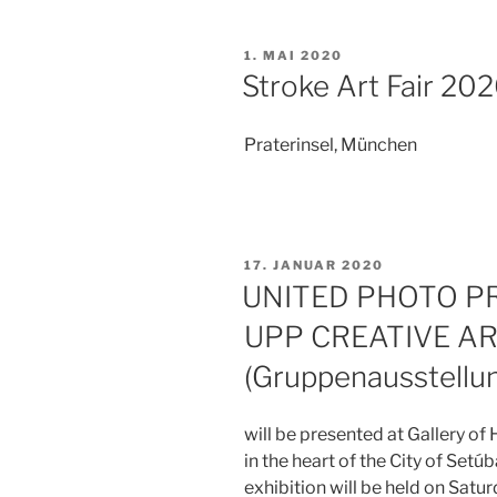
VERÖFFENTLICHT
1. MAI 2020
AM
Stroke Art Fair 20
Praterinsel, München
VERÖFFENTLICHT
17. JANUAR 2020
AM
UNITED PHOTO PR
UPP CREATIVE AR
(Gruppenausstellu
will be presented at Gallery of
in the heart of the City of Setú
exhibition will be held on Satur