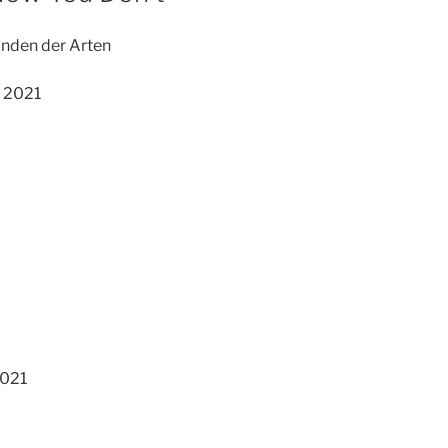
inden der Arten
r 2021
2021