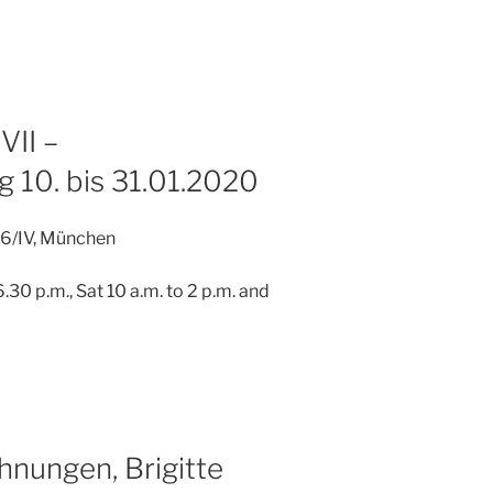
VII –
 10. bis 31.01.2020
 6/IV, München
.30 p.m., Sat 10 a.m. to 2 p.m. and
hnungen, Brigitte