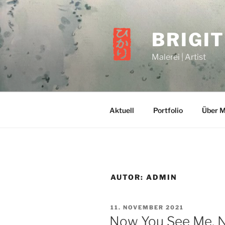
Zum
Inhalt
springen
BRIGI
Malerei | Artist
Aktuell
Portfolio
Über M
AUTOR:
ADMIN
VERÖFFENTLICHT
11. NOVEMBER 2021
AM
Now You See Me, 