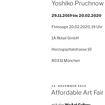
Yoshiko Pruchnow
29.11.2019 bis 20.02.2020
Finissage 20.02.2020, 19 Uhr
1A Retail GmbH
Herzogspitalstrasse 10
80331 München
VERÖFFENTLICHT
14. NOVEMBER 2019
AM
Affordable Art Fa
mit der
WeArt Gallery