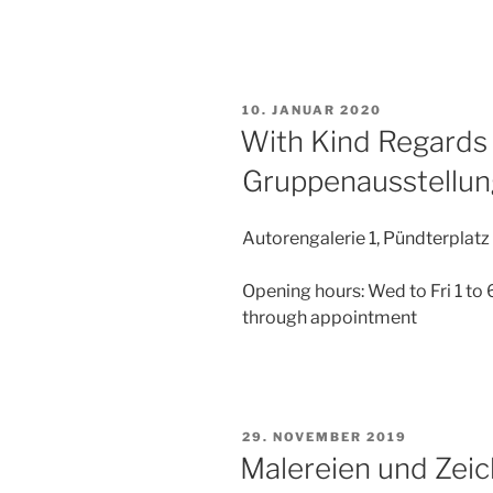
VERÖFFENTLICHT
10. JANUAR 2020
AM
With Kind Regards 
Gruppenausstellung
Autorengalerie 1, Pündterplatz
Opening hours: Wed to Fri 1 to 6
through appointment
VERÖFFENTLICHT
29. NOVEMBER 2019
AM
Malereien und Zeic